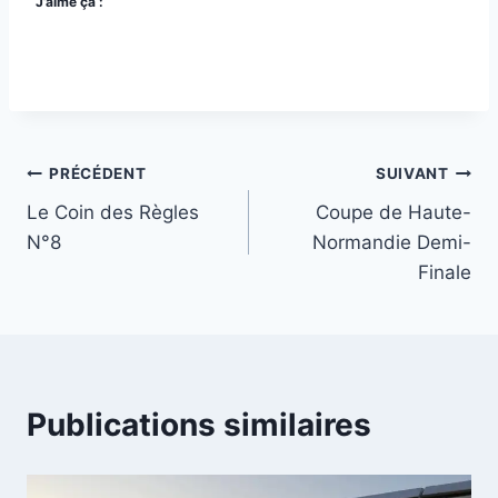
J’aime ça :
Navigation
PRÉCÉDENT
SUIVANT
Le Coin des Règles
Coupe de Haute-
de
N°8
Normandie Demi-
l’article
Finale
Publications similaires