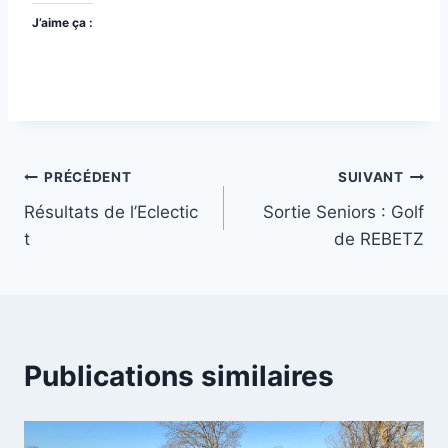
J’aime ça :
Navigation
PRÉCÉDENT
SUIVANT
Résultats de l’Eclectic
Sortie Seniors : Golf
de
t
de REBETZ
l’article
Publications similaires